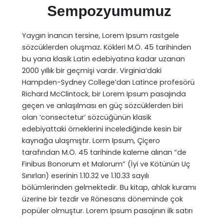
Sempozyumumuz
Yaygın inancın tersine, Lorem Ipsum rastgele
sözcüklerden oluşmaz. Kökleri M.Ö. 45 tarihinden
bu yana klasik Latin edebiyatına kadar uzanan
2000 yıllık bir geçmişi vardır. Virginia’daki
Hampden-Sydney College’dan Latince profesörü
Richard McClintock, bir Lorem Ipsum pasajında
geçen ve anlaşılması en güç sözcüklerden biri
olan ‘consectetur’ sözcüğünün klasik
edebiyattaki örneklerini incelediğinde kesin bir
kaynağa ulaşmıştır. Lorm Ipsum, Çiçero
tarafından M.Ö. 45 tarihinde kaleme alınan “de
Finibus Bonorum et Malorum” (İyi ve Kötünün Uç
Sınırları) eserinin 1.10.32 ve 1.10.33 sayılı
bölümlerinden gelmektedir. Bu kitap, ahlak kuramı
üzerine bir tezdir ve Rönesans döneminde çok
popüler olmuştur. Lorem Ipsum pasajının ilk satırı