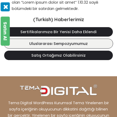
olan “Lorem ipsum dolor sit amet” 1.10.32 sayılı
×
bölümdeki bir satırdan gelmektedir.
(Turkish) Haberlerimiz
Satın Al
Sertifikalarımıza Bir Yenisi Daha Eklendi
Uluslararası Sempozyumumuz
Satış Ortağımız Olabilirsiniz
Tema Digital WordPress Kurumsal Tema Yinelenen bir
sayfa içeriğinin okuyucunun dikkatini dağıttığı bilinen
bir gerçektir. Yinelenen bir sayfa içeriğinin okuyucunun