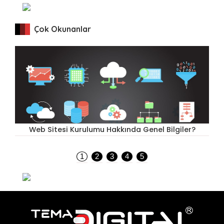
Çok Okunanlar
i
Web Sitesi Kurulumu Hakkında Genel Bilgiler?
1
2
3
4
5