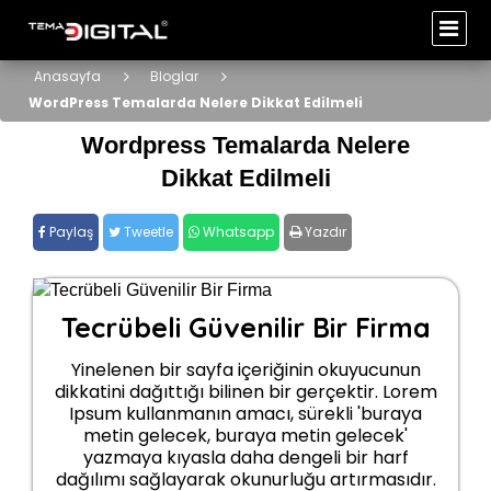
Anasayfa
Bloglar
WordPress Temalarda Nelere Dikkat Edilmeli
Wordpress Temalarda Nelere
Dikkat Edilmeli
Paylaş
Tweetle
Whatsapp
Yazdır
Tecrübeli Güvenilir Bir Firma
Yinelenen bir sayfa içeriğinin okuyucunun
dikkatini dağıttığı bilinen bir gerçektir. Lorem
Ipsum kullanmanın amacı, sürekli 'buraya
metin gelecek, buraya metin gelecek'
yazmaya kıyasla daha dengeli bir harf
dağılımı sağlayarak okunurluğu artırmasıdır.