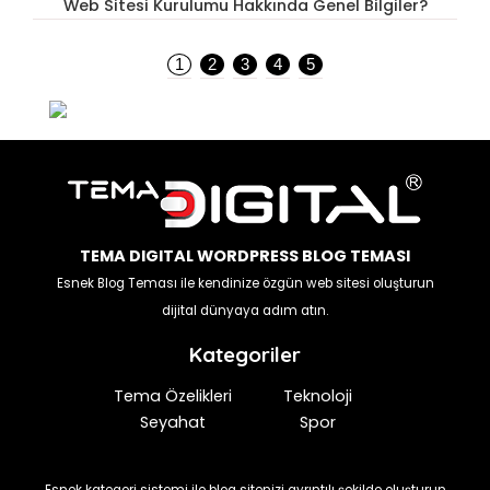
i
Web Sitesi Kurulumu Hakkında Genel Bilgiler?
1
2
3
4
5
TEMA DIGITAL WORDPRESS BLOG TEMASI
Esnek Blog Teması ile kendinize özgün web sitesi oluşturun
dijital dünyaya adım atın.
Kategoriler
Tema Özelikleri
Teknoloji
Seyahat
Spor
Esnek kategori sistemi ile blog sitenizi ayrıntılı şekilde oluşturun