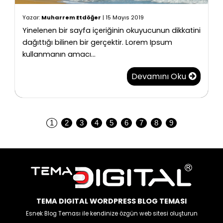
Yazar:
Muharrem Etdöğer
|
15 Mayıs 2019
Yinelenen bir sayfa içeriğinin okuyucunun dikkatini
dağıttığı bilinen bir gerçektir. Lorem Ipsum
kullanmanın amacı...
Devamını Oku
1
2
3
4
5
6
7
8
9
TEMA DIGITAL WORDPRESS BLOG TEMASI
Esnek Blog Teması ile kendinize özgün web sitesi oluşturun